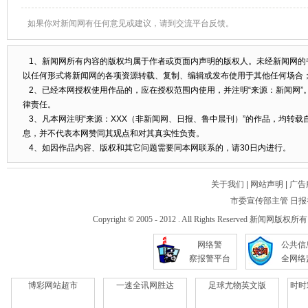
如果你对新闻网有任何意见或建议，请到交流平台反馈。
1、新闻网所有内容的版权均属于作者或页面内声明的版权人。未经新闻网的
以任何形式将新闻网的各项资源转载、复制、编辑或发布使用于其他任何场合
2、已经本网授权使用作品的，应在授权范围内使用，并注明“来源：新闻网”
律责任。
3、凡本网注明“来源：XXX（非新闻网、日报、鲁中晨刊）”的作品，均转
息，并不代表本网赞同其观点和对其真实性负责。
4、如因作品内容、版权和其它问题需要同本网联系的，请30日内进行。
关于我们
|
网站声明
|
广告
市委宣传部主管 日报社主
Copyright © 2005 - 2012 . All Rights Reserved
网络警
公共信
察报警平台
全网络
博彩网站超市
一速全讯网胜达
足球尤物英文版
时时