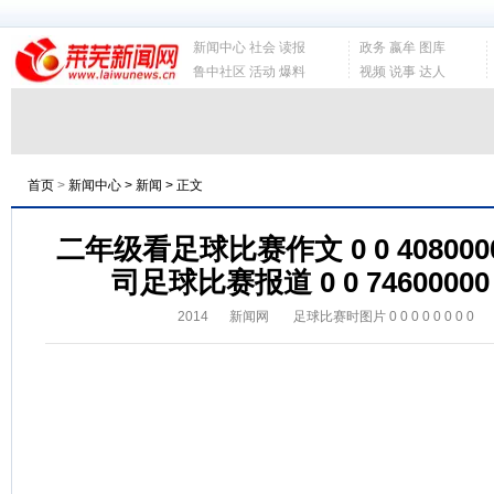
新闻中心 社会 读报
政务 嬴牟 图库
鲁中社区 活动 爆料
视频 说事 达人
首页
>
新闻中心 > 新闻 > 正文
二年级看足球比赛作文 0 0 4080000 0 
司足球比赛报道 0 0 74600000 0 
2014
新闻网
足球比赛时图片 0 0 0 0 0 0 0 0