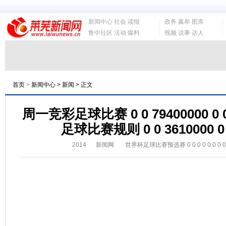
新闻中心 社会 读报
政务 嬴牟 图库
鲁中社区 活动 爆料
视频 说事 达人
首页
>
新闻中心 > 新闻 > 正文
周一竞彩足球比赛 0 0 79400000 0 0
足球比赛规则 0 0 3610000 0 0
2014
新闻网
世界杯足球比赛预选赛 0 0 0 0 0 0 0 0