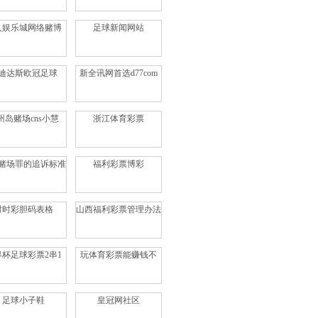
人娱乐城网络赌博
足球新闻网站
迪达斯欧冠足球
新全讯网首选d77com
州岛赌场cns小慧
浙江体育彩票
赌场罪的追诉标准
福利彩票博彩
时时彩胆码表格
山西福利彩票管理办法
界杯足球彩票2串1
玩体育彩票能赚钱不
足球小子鞋
皇冠网社区