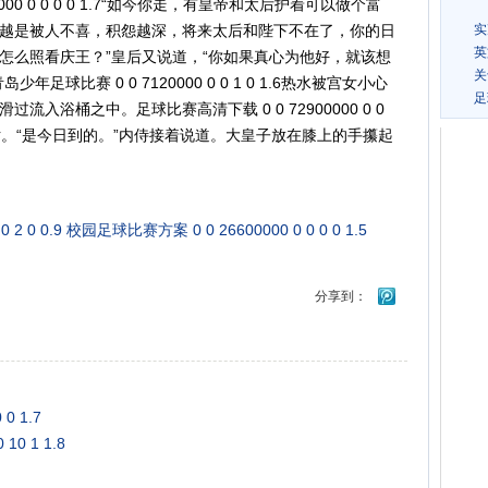
000 0 0 0 0 1.7“如今你走，有皇帝和太后护着可以做个富
越是被人不喜，积怨越深，将来太后和陛下不在了，你的日
实
英
怎么照看庆王？”皇后又说道，“你如果真心为他好，就该想
关
球比赛 0 0 7120000 0 0 1 0 1.6热水被宫女小心
足
入浴桶之中。足球比赛高清下载 0 0 72900000 0 0
说话。“是今日到的。”内侍接着说道。大皇子放在膝上的手攥起
2 0 0.9
校园足球比赛方案 0 0 26600000 0 0 0 0 1.5
分享到：
0 1.7
10 1 1.8