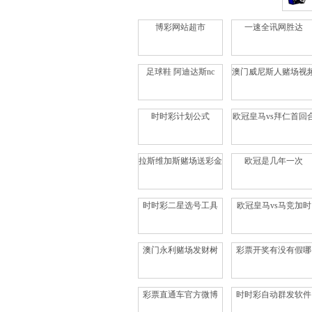
博彩网站超市
一速全讯网胜达
足球鞋 阿迪达斯nc
澳门威尼斯人赌场视
时时彩计划公式
欧冠皇马vs拜仁首回
拉斯维加斯赌场送彩金
欧冠是几年一次
时时彩二星选号工具
欧冠皇马vs马竞加时
澳门永利赌场发财树
彩票开奖有没有假哪
彩票直通车官方微博
时时彩自动群发软件