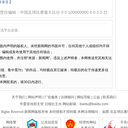
8 0 2
[责任编辑：中国足球比赛最大比分 0 0 100000000 0 0 3 0 2]
交流平台反馈。
面内声明的版权人。未经新闻网的书面许可，任何其他个人或组织均不得
、编辑或发布使用于其他任何场合；
围内使用，并注明“来源：新闻网”。违反上述声明者，本网将追究其相关法
日报、鲁中晨刊）”的作品，均转载自其它媒体，转载目的在于传递更多信
负责。
本网联系的，请30日内进行。
关于我们
|
网站声明
|
广告服务
|
法律顾问
|
网站导航
|
公益
|
联系我们
市委宣传部主管 日报社主办 网站邮箱：baidu@baidu.com
012 . All Rights Reserved 新闻网版权所有 未经授权不得转载 本网法律顾问： 如图 在足球比赛场上 0 0
网络警
公共信息安
经营性网站
不良