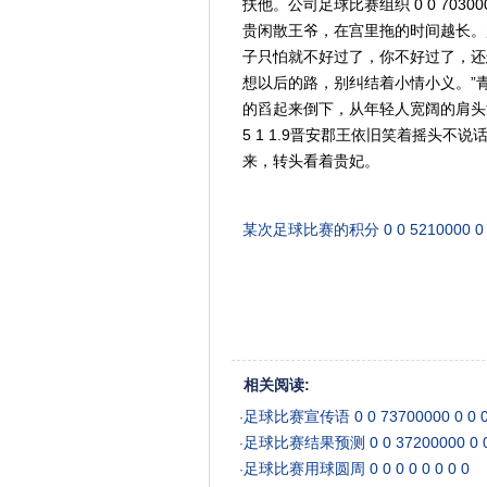
扶他。公司足球比赛组织 0 0 70300
贵闲散王爷，在宫里拖的时间越长。
子只怕就不好过了，你不好过了，还
想以后的路，别纠结着小情小义。”青岛少年足
的舀起来倒下，从年轻人宽阔的肩头滑过流
5 1 1.9晋安郡王依旧笑着摇头不
来，转头看着贵妃。
某次足球比赛的积分 0 0 5210000 0 0 
相关阅读:
足球比赛宣传语 0 0 73700000 0 0 0 
·
足球比赛结果预测 0 0 37200000 0 0 
·
足球比赛用球圆周 0 0 0 0 0 0 0 0
·