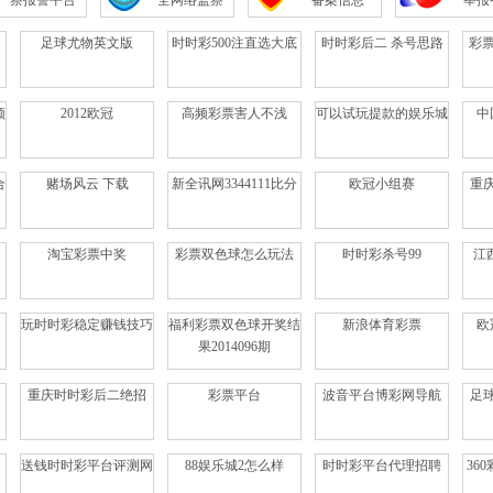
察报警平台
全网络监察
备案信息
举报
足球尤物英文版
时时彩500注直选大底
时时彩后二 杀号思路
彩票
频
2012欧冠
高频彩票害人不浅
可以试玩提款的娱乐城
中
合
赌场风云 下载
新全讯网3344111比分
欧冠小组赛
重
淘宝彩票中奖
彩票双色球怎么玩法
时时彩杀号99
江
玩时时彩稳定赚钱技巧
福利彩票双色球开奖结
新浪体育彩票
欧
果2014096期
重庆时时彩后二绝招
彩票平台
波音平台博彩网导航
足
送钱时时彩平台评测网
88娱乐城2怎么样
时时彩平台代理招聘
36