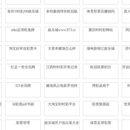
款
首存100送200娱乐城
多特蒙德球衣欧冠版
体育彩票店赚钱吗
真
nike足球鞋鬼牌
娱乐城www.873.cc
重庆时时彩网站
阿
淘宝好评送彩票卡
大资本赌场怎么样
缅甸新锦江娱乐城
济
红足一世全讯网
江西时时彩开奖记录
欧冠联赛积分
开设
321全讯网
赌场风云电影罗伯特
博彩桌南宁
图
3d彩票pdf书籍
大淘宝时时彩平台
彩票预测器
世
彩票管理
娱乐城开户送白菜大全
体育足球彩票