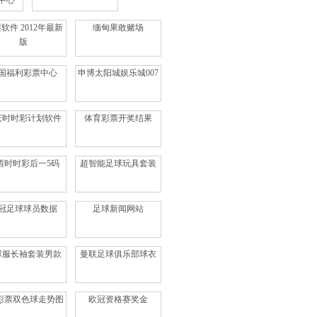
中心
软件 2012年最新
缅甸果敢赌场
版
国福利彩票中心
申博太阳城娱乐城007
庆时时彩计划软件
体育彩票开奖结果
西时时彩后一5码
超智能足球玩具套装
冠足球球员数据
足球新闻网站
球服长袖套装男款
曼联足球俱乐部球衣
0彩票双色球走势图
欧冠资格赛奖金