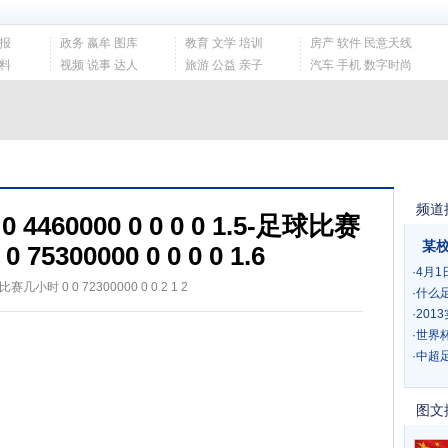
读报
政务 嬴牟 图库
教育 文学 培训
房产 软件 民意天线
爆料
视频 说事 达人
旅游 公益 亲子
汽车 手机 数字时尚
频道
460000 0 0 0 0 1.5-足球比赛
某校
75300000 0 0 0 0 1.6
·
4月1日
赛几小时 0 0 72300000 0 0 2 1 2
·
什么足球
·
2013
·
世界杯足
·
中超足球
图文