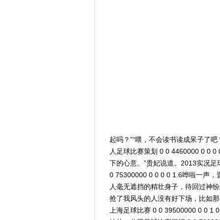
起吗？”“喂，不会读书读成呆子了吧
人足球比赛策划 0 0 4460000 0
下的心意。”贵妃说道。2013实况足球比
0 75300000 0 0 0 0 1
人毫无遮挡的精壮身子，待回过神纷纷红脸退后
抢了我风头的人没有好下场，比如那
上海足球比赛 0 0 39500000 0