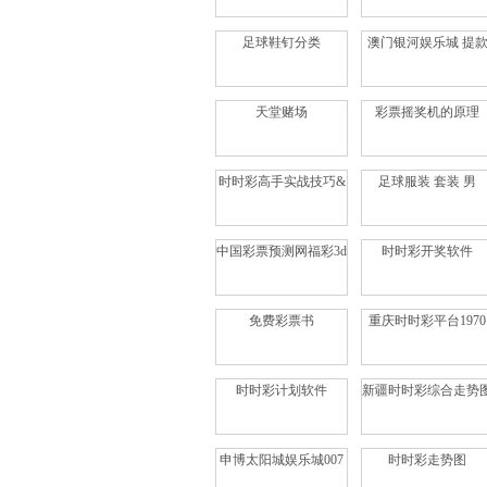
足球鞋钉分类
澳门银河娱乐城 提
天堂赌场
彩票摇奖机的原理
时时彩高手实战技巧&
足球服装 套装 男
中国彩票预测网福彩3d
时时彩开奖软件
免费彩票书
重庆时时彩平台1970
时时彩计划软件
新疆时时彩综合走势
申博太阳城娱乐城007
时时彩走势图