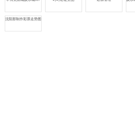
沈阳那制作彩票走势图