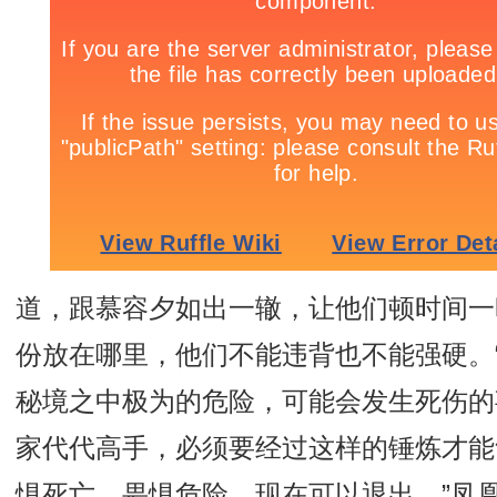
道，跟慕容夕如出一辙，让他们顿时间一
份放在哪里，他们不能违背也不能强硬。
秘境之中极为的危险，可能会发生死伤的
家代代高手，必须要经过这样的锤炼才能
惧死亡，畏惧危险，现在可以退出。”凤凰