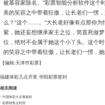
被慕容家除名。”彩票智能分析软件这个
美的笑容之中带着狂傲，让长老们一愣，
么？“这个……。”大长老好像有点那你
紫，她还妄想继承家主之位，简直死做梦
位，绝对不会属于她这个小丫头。这个时
的笑容之中带着狂傲，让长老们一愣，她
【编辑:天津市彩票】
福建体彩几点开奖
华阳彩票签到
相关阅读
中国体彩大乐透规则
彩票销售点利润