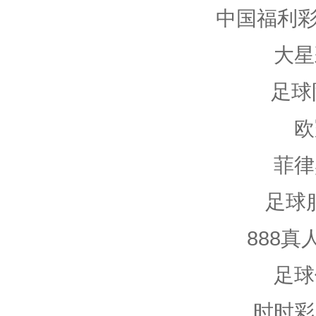
中国福利彩
大星
足球
欧
菲律
足球服
888
足球
时时彩