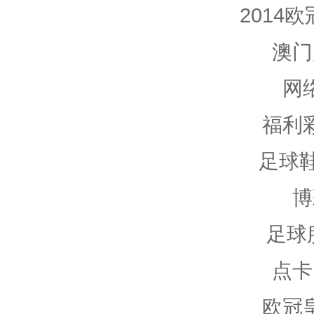
2014
澳门
网
福利
足球鞋
博
足球
点卡
欧冠