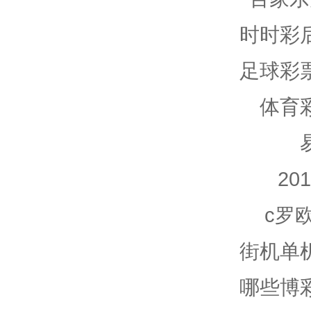
时时彩
足球彩
体育
20
c罗
街机单
哪些博