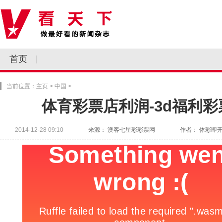
首页
当前位置：主页 > 中国 >
体育彩票店利润-3d福利
2014-12-28 09:10
来源： 澳客七星彩彩票网
作者： 体彩即