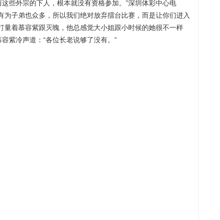
而这些外宗的下人，根本就没有资格参加。”深圳体彩中心电
的有为子弟也众多，所以我们绝对放弃擂台比赛，而是让你们进入
老打量着慕容紫跟灭魄，他总感觉大小姐跟小时候的她很不一样
容紫冷声道：“各位长老说够了没有。”