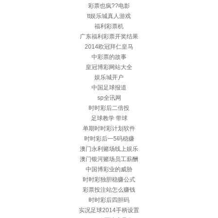
彩票也疯??电影
tt娱乐城真人游戏
福利彩票机
广东福利彩票开奖结果
2014欧冠拜仁皇马
中彩票的故事
皇冠博彩网站大全
娱乐城开户
中国足球报道
sp全讯网
时时彩后二倍投
足球教学 带球
单期时时彩计划软件
时时彩后一5码稳赚
澳门永利赌场线上娱乐
澳门银河赌场员工薪酬
中国博彩业的威胁
时时彩独胆稳赚公式
彩票投注站怎么赚钱
时时彩后四胆码
实况足球2014手柄设置