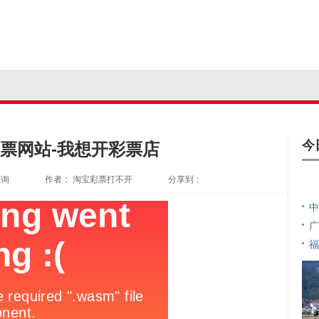
今
票网站-我想开彩票店
查询
作者： 淘宝彩票打不开
分享到：
中
广
福