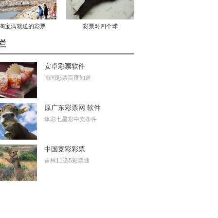
淘宝满就送的彩票
彩票对四个球
栏
安卓彩票软件
南国彩票百度知道
原广东彩票网 软件
体彩七星彩中奖条件
中国竞彩彩票
吉林11选5彩票通