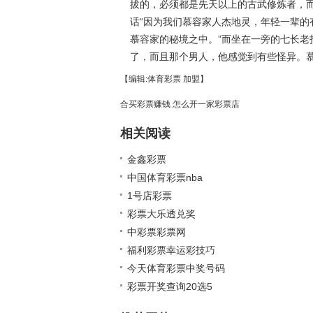
拔的，必须都是先天以上的古武修炼者，
话“因为我们慕容家人杰地灵，年轻一辈
慕容家的秘境之中。”而坐在一旁的七长
了，而且那个男人，他感觉到有些怪异。慕
【编辑:体育彩票 加盟】
合买彩票赚钱
怎么开一家彩票店
相关阅读
金鑫彩票
中国体育彩票nba
1号店彩票
彩票大乐透兑奖
中彩票彩票网
福利彩票幸运彩技巧
今天体育彩票中奖号码
彩票开奖查询20选5