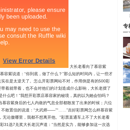
专
大长老看向了慕容紫
着慕容紫说道：“你到底，做了什么？”那么短的时间内，让一些才
实在是太逆天了。怎么开彩票网站不对，作用倒是有的500彩
要带着就带着，也不会对他们的计划造成什么影响，大长老摆了
是什么吧！”我想开彩票店慕容家的秘境，真的以为她会怕吗？
票当慕容紫身后的七人内敛的气息全部都散发了出来的时候；六位
不敢置信的说道：“大武师——”“……”吉好彩票网怎么样慕容紫
，无论傲哪里，我都不想离开他。”彩票直通车上不了大长老看
彩31选7兑奖大长老沉声道：“当然是实力，能够参加这一次选