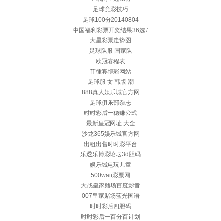
足球竞彩技巧
足球100分20140804
中国福利彩票开奖结果36选7
大星彩票走势图
足球队服 国家队
欧冠赛程表
菲律宾博彩网站
足球服 女 韩版 潮
888真人娱乐城官方网
足球俱乐部杂志
时时彩后一稳赚公式
最新皇冠网址 大全
沙龙365娱乐城官方网
出租出售时时彩平台
乐透乐博彩论坛3d胆码
娱乐城电玩儿童
500wan彩票网
大战皇家赌场百度影音
007皇家赌场蓝光国语
时时彩后四胆码
时时彩后一百分百计划