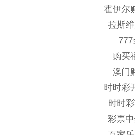
霍伊尔
拉斯维
77
购买
澳门
时时彩
时时彩
彩票中
百家乐