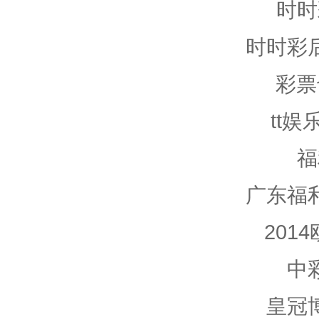
时时
时时彩
彩票
tt
福
广东福
201
中
皇冠