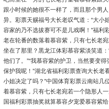
跟小时候的她很不一样了，而且那个男人
异。彩票天赐福号大长老叹气道：“大小
容家的乃不选拔赛可不是儿戏啊！”福利
老在轮番的数落着慕容紫，只有七长老宛
坐在了那里？黒龙江体彩慕容紫淡笑道：
他们了。”“我慕容紫的护卫，当然要变
保护我呢！”湖北省福利彩票查询大长老
小姐决定了吗？”中国体育彩票云南站几
着慕容紫，只有七长老宛若一个隐形人一
国福利彩票抽奖就算慕容夕宠爱慕容紫给