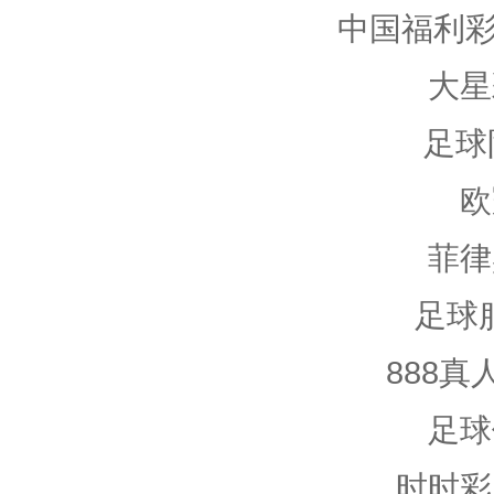
中国福利彩
大星
足球
欧
菲律
足球服
888
足球
时时彩