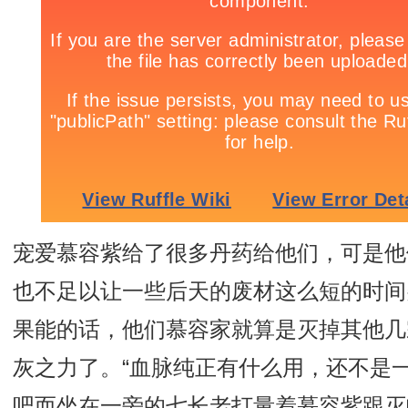
宠爱慕容紫给了很多丹药给他们，可是他
也不足以让一些后天的废材这么短的时间
果能的话，他们慕容家就算是灭掉其他几
灰之力了。“血脉纯正有什么用，还不是
吧而坐在一旁的七长老打量着慕容紫跟灭