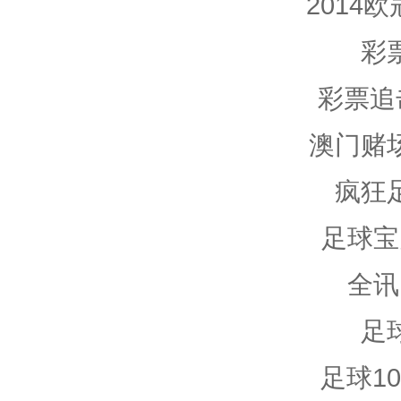
2014
彩
彩票追
澳门赌
疯狂
足球宝
全讯
足
足球10