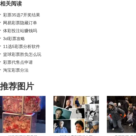
相关阅读
彩票35选7开奖结果
网易彩票隐藏订单
体彩投注站赚钱吗
3d彩票攻略
11选5彩票分析软件
篮球彩票胜负怎么玩
彩票代售点申请
淘宝彩票分法
推荐图片