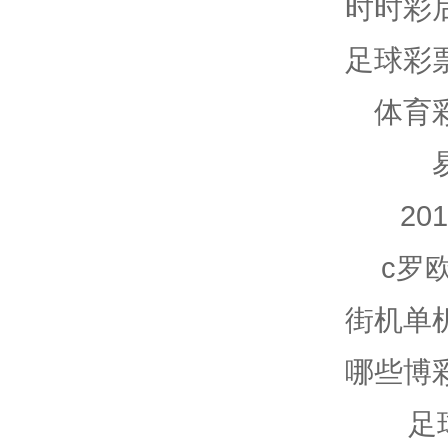
时时彩
足球彩
体育
20
c罗
街机单
哪些博
足