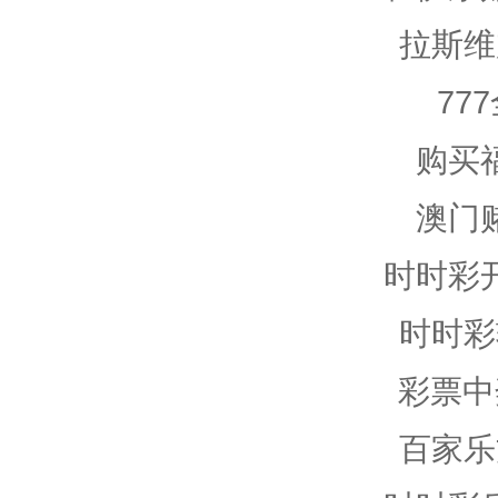
拉斯维
77
购买
澳门
时时彩
时时彩
彩票中
百家乐