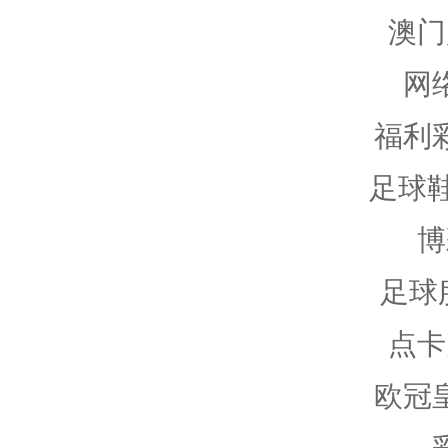
澳门
网
福利
足球鞋
博
足球
点卡
欧冠