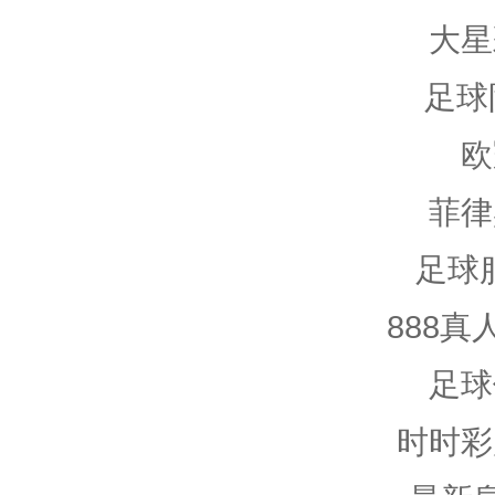
大星
足球
欧
菲律
足球服
888
足球
时时彩