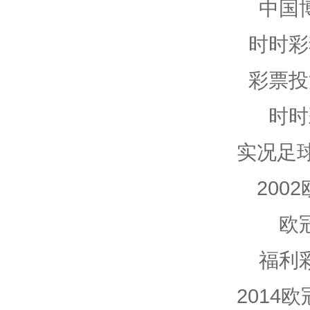
中国
时时彩
彩票投
时时
实况足球
200
欧
福利
2014