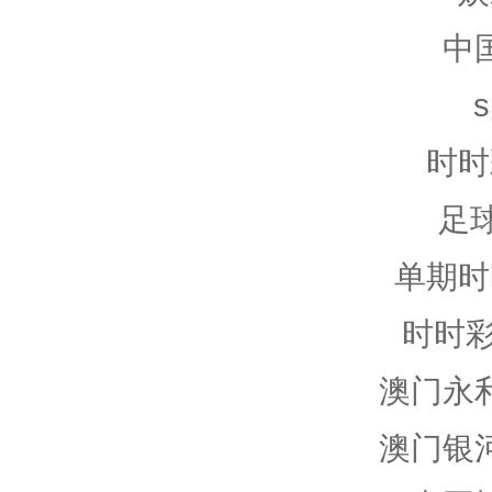
中
时时
足
单期时
时时
澳门永
澳门银