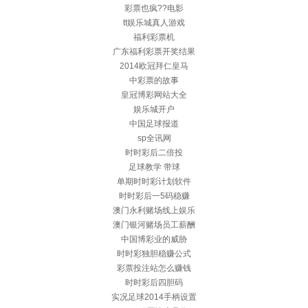
彩票也疯??电影
tt娱乐城真人游戏
福利彩票机
广东福利彩票开奖结果
2014欧冠拜仁皇马
中彩票的故事
皇冠博彩网站大全
娱乐城开户
中国足球报道
sp全讯网
时时彩后二倍投
足球教学 带球
单期时时彩计划软件
时时彩后一5码稳赚
澳门永利赌场线上娱乐
澳门银河赌场员工薪酬
中国博彩业的威胁
时时彩独胆稳赚公式
彩票投注站怎么赚钱
时时彩后四胆码
实况足球2014手柄设置