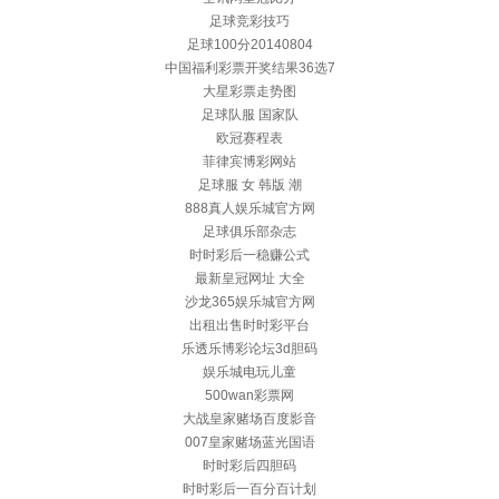
足球竞彩技巧
足球100分20140804
中国福利彩票开奖结果36选7
大星彩票走势图
足球队服 国家队
欧冠赛程表
菲律宾博彩网站
足球服 女 韩版 潮
888真人娱乐城官方网
足球俱乐部杂志
时时彩后一稳赚公式
最新皇冠网址 大全
沙龙365娱乐城官方网
出租出售时时彩平台
乐透乐博彩论坛3d胆码
娱乐城电玩儿童
500wan彩票网
大战皇家赌场百度影音
007皇家赌场蓝光国语
时时彩后四胆码
时时彩后一百分百计划