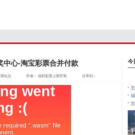
今
奖中心-淘宝彩票合并付款
彩票站点
作者： 福利彩票上期开奖
分享到：
怎
福
怎