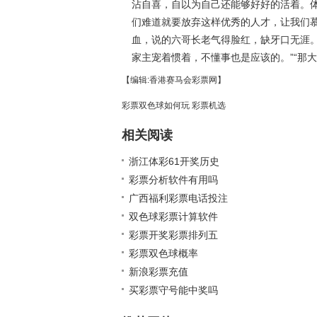
沾自喜，自以为自己还能够好好的活着。
们难道就要放弃这样优秀的人才，让我们
血，说的六哥长老气得脸红，缺牙口无涯。
家主宠着惯着，不懂事也是应该的。”“那
【编辑:香港赛马会彩票网】
彩票双色球如何玩
彩票机选
相关阅读
浙江体彩61开奖历史
彩票分析软件有用吗
广西福利彩票电话投注
双色球彩票计算软件
彩票开奖彩票排列五
彩票双色球概率
新浪彩票充值
买彩票守号能中奖吗