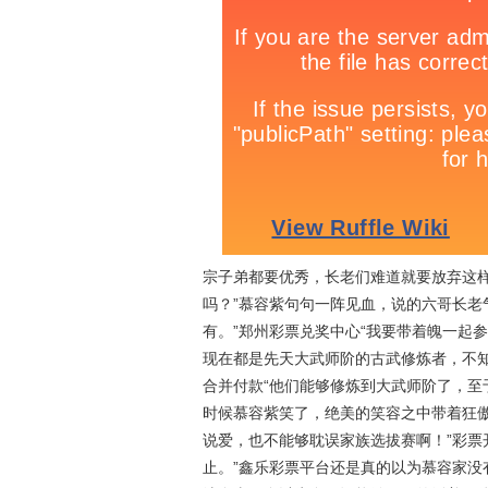
宗子弟都要优秀，长老们难道就要放弃这
吗？”慕容紫句句一阵见血，说的六哥长老
有。”郑州彩票兑奖中心“我要带着魄一起
现在都是先天大武师阶的古武修炼者，不
合并付款“他们能够修炼到大武师阶了，至
时候慕容紫笑了，绝美的笑容之中带着狂
说爱，也不能够耽误家族选拔赛啊！”彩票
止。”鑫乐彩票平台还是真的以为慕容家