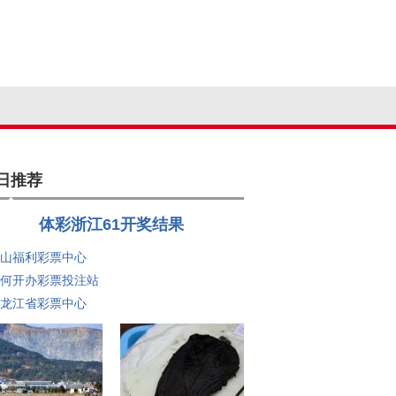
日推荐
体彩浙江61开奖结果
山福利彩票中心
何开办彩票投注站
龙江省彩票中心