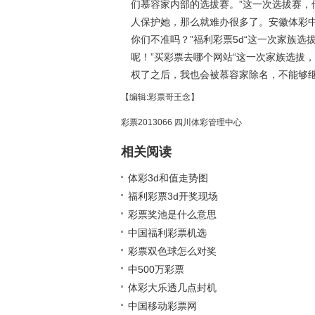
们慕容家内部的选拔赛。”这一次选拔赛
人保护她，那么就难办很多了。安徽体彩
你们不准吗？”福利彩票5d“这一次家族选
呢！”买彩票去哪个网站“这一次家族选拔，
权了之后，我也会被慕容家除名，不能够继
【编辑:彩票哥王念】
彩票2013066
四川体彩管理中心
相关阅读
体彩3d和值走势图
福利彩票3d开奖现场
彩票奖池是什么意思
中国福利彩票机选
彩票双色球怎么对奖
中500万彩票
体彩大乐透几点封机
中国移动彩票网