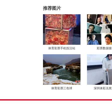
推荐图片
体育彩票手机投注站
彩票数据接
体育彩票三色球
深圳体彩兑奖