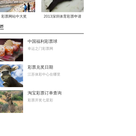
彩票网站中大奖
2013深圳体育彩票申请
栏
中国福利彩票球
幸运之门彩票网
彩票兑奖日期
江苏体彩中心在哪里
淘宝彩票订单查询
彩票开奖七星彩