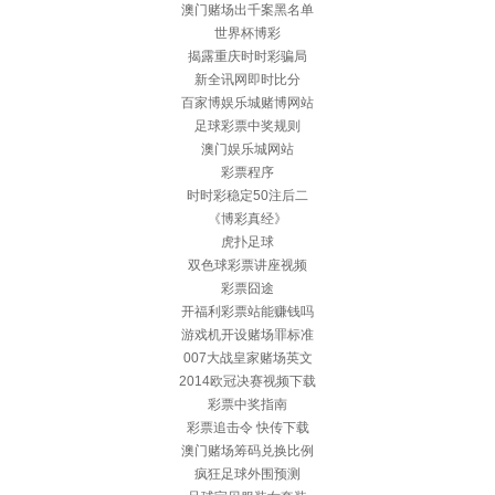
澳门赌场出千案黑名单
世界杯博彩
揭露重庆时时彩骗局
新全讯网即时比分
百家博娱乐城赌博网站
足球彩票中奖规则
澳门娱乐城网站
彩票程序
时时彩稳定50注后二
《博彩真经》
虎扑足球
双色球彩票讲座视频
彩票囧途
开福利彩票站能赚钱吗
游戏机开设赌场罪标准
007大战皇家赌场英文
2014欧冠决赛视频下载
彩票中奖指南
彩票追击令 快传下载
澳门赌场筹码兑换比例
疯狂足球外围预测