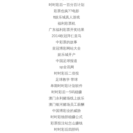
时时彩后一百分百计划
彩票也疯??电影
tt娱乐城真人游戏
福利彩票机
广东福利彩票开奖结果
2014欧冠拜仁皇马
中彩票的故事
皇冠博彩网站大全
娱乐城开户
中国足球报道
sp全讯网
时时彩后二倍投
足球教学 带球
单期时时彩计划软件
时时彩后一5码稳赚
澳门永利赌场线上娱乐
澳门银河赌场员工薪酬
中国博彩业的威胁
时时彩独胆稳赚公式
彩票投注站怎么赚钱
时时彩后四胆码