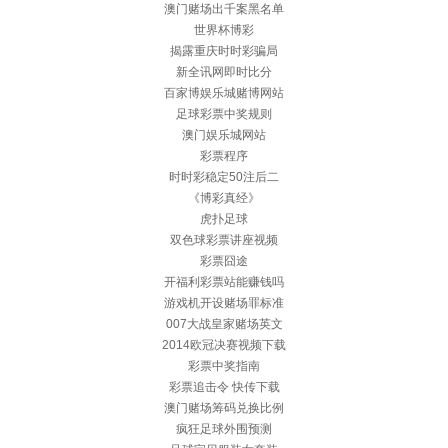
澳门赌场出千案黑名单
世界杯博彩
揭露重庆时时彩骗局
新全讯网即时比分
百家博娱乐城赌博网站
足球彩票中奖规则
澳门娱乐城网站
彩票程序
时时彩稳定50注后二
《博彩真经》
虎扑足球
双色球彩票讲座视频
彩票囧途
开福利彩票站能赚钱吗
游戏机开设赌场罪标准
007大战皇家赌场英文
2014欧冠决赛视频下载
彩票中奖指南
彩票追击令 快传下载
澳门赌场筹码兑换比例
疯狂足球外围预测