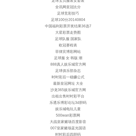
足球宝贝服装女套装
全讯网皇冠比分
足球竞彩技巧
足球100分20140804
中国福利彩票开奖结果36选7
大星彩票走势图
足球队服 国家队
欧冠赛程表
菲律宾博彩网站
足球服 女 韩版 潮
888真人娱乐城官方网
足球俱乐部杂志
时时彩后一稳赚公式
最新皇冠网址 大全
沙龙365娱乐城官方网
出租出售时时彩平台
乐透乐博彩论坛3d胆码
娱乐城电玩儿童
500wan彩票网
大战皇家赌场百度影音
007皇家赌场蓝光国语
时时彩后四胆码