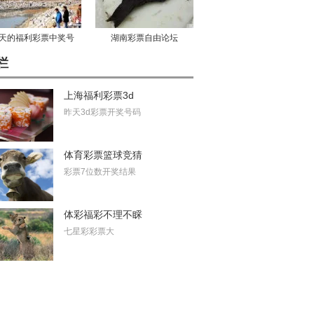
天的福利彩票中奖号
湖南彩票自由论坛
栏
上海福利彩票3d
昨天3d彩票开奖号码
体育彩票篮球竞猜
彩票7位数开奖结果
体彩福彩不理不睬
七星彩彩票大