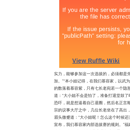
实力，能够参加这一次选拔的，必须都是
加。”“本小姐记得，在我们慕容家，以武
的数落着慕容紫，只有七长老宛若一个隐
道：“大小姐不会是怕了，准备打退堂鼓了
恐吓，就是想逼着自己退圈，然后名正言
宗的议事大厅之中，几位长老坐在了高出
眉头微蹙道：“大小姐呢！怎么这个时候还
宣布，我们慕容家内部选拔赛的规则。”福