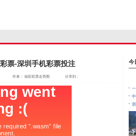
今
彩票-深圳手机彩票投注
作者： 福彩彩票走势图
分享到：
一
中
浙