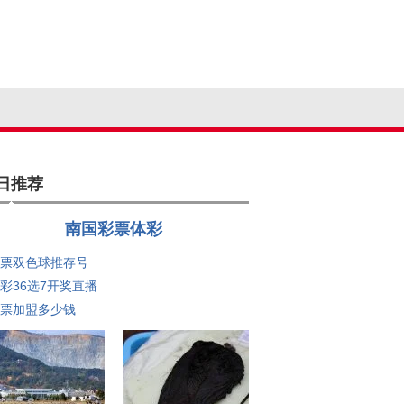
日推荐
南国彩票体彩
票双色球推存号
彩36选7开奖直播
票加盟多少钱