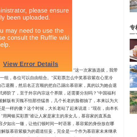
专
“这一次家族选拔，我带
为一组，各位可以自由组合。”买彩票怎么中奖慕容紫在心里冷
自己退圈，然后名正言顺的把自己踢出慕容家，真的以为她会退
武师阶了，至于外宗内宗这个界限，还需要分别吗？”中国福利
票破解版有灭魄不怕那些猛兽，几个长老的脸都抽了，本来以为大
还是一样的傻？这个时候，大长老站了起来说道：“现在，由本长
”用网银买彩票“谁让人家是家主的亲女儿，慕容家的直系血
慕容夕如出一辙，让他们顿时间一时语塞，慕容紫的身份放在哪
破解版慕容紫极为的霸道狂妄，完全是一个作为慕容家未来继承