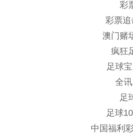
彩
彩票追
澳门赌
疯狂
足球宝
全讯
足
足球10
中国福利彩