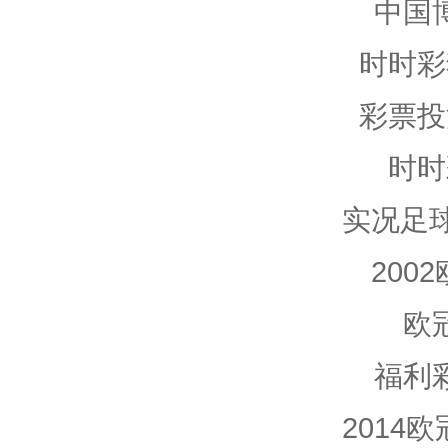
中国
时时彩
彩票投
时时
实况足球
200
欧
福利
2014