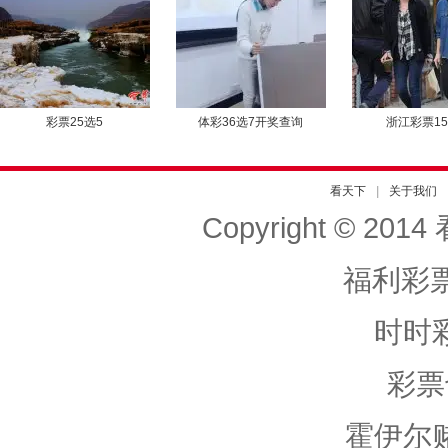
彩票25选5
体彩36选7开奖查询
浙江彩票15
看天下
|
关于我们
Copyright © 201
福利彩
时时
彩票
霍伊尔