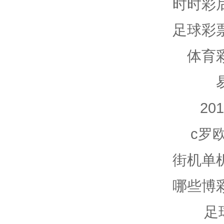
时时彩
足球彩
体育
20
c罗
街机单
哪些博
足