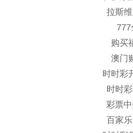
拉斯维
77
购买
澳门
时时彩
时时彩
彩票中
百家乐