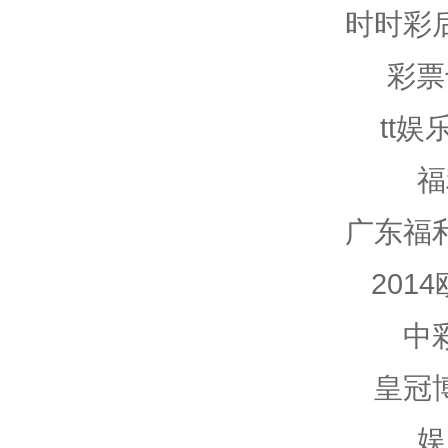
时时彩
彩票
tt
福
广东福
201
中
皇冠
娱