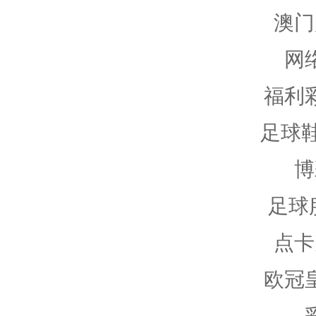
澳门
网
福利
足球鞋
博
足球
点卡
欧冠