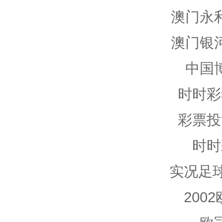
澳门永
澳门银
中国
时时彩
彩票投
时时
实况足球
200