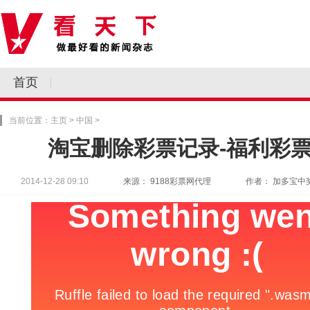
首页
当前位置：主页 > 中国 >
淘宝删除彩票记录-福利彩票
2014-12-28 09:10
来源： 9188彩票网代理
作者： 加多宝中