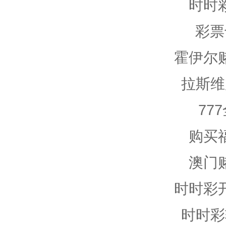
时时
彩票
霍伊尔
拉斯维
77
购买
澳门
时时彩
时时彩