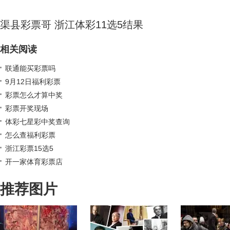
渠县彩票哥
浙江体彩11选5结果
相关阅读
联通能买彩票吗
9月12日福利彩票
彩票怎么才算中奖
彩票开奖现场
体彩七星彩中奖查询
怎么查福利彩票
浙江彩票15选5
开一家体育彩票店
推荐图片