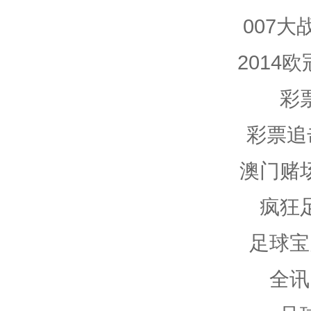
007
2014
彩
彩票追
澳门赌
疯狂
足球宝
全讯